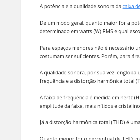
A potência e a qualidade sonora da
caixa d
De um modo geral, quanto maior for a potê
determinado em watts (W) RMS e qual esc
Para espaços menores não é necessário u
costumam ser suficientes. Porém, para áre
A qualidade sonora, por sua vez, engloba um
frequência e a distorção harmônica total 
A faixa de frequência é medida em hertz (H
amplitude da faixa, mais nítidos e cristali
Já a distorção harmônica total (THD) é um
Quanto menor for o percentual de THD, mai