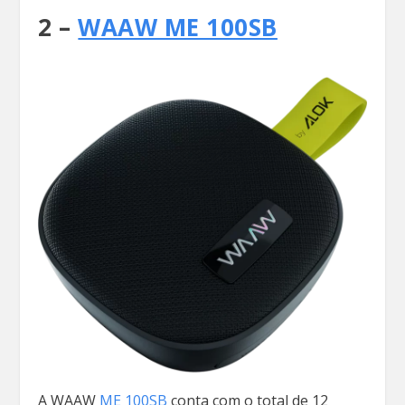
2 –
WAAW ME 100SB
A WAAW
ME 100SB
conta com o total de 12