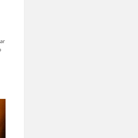
tar
o