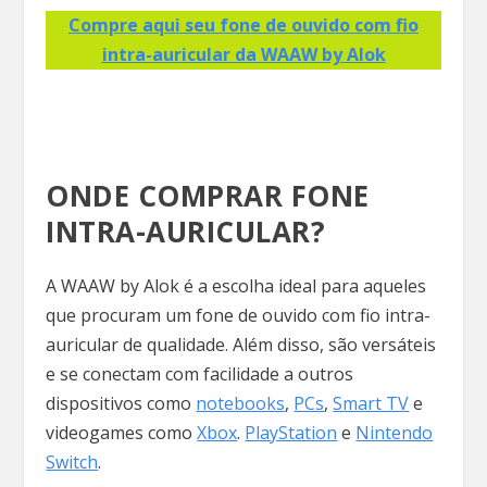
Compre aqui seu fone de ouvido com fio
intra-auricular da WAAW by Alok
ONDE COMPRAR FONE
INTRA-AURICULAR?
A WAAW by Alok é a escolha ideal para aqueles
que procuram um fone de ouvido com fio intra-
auricular de qualidade. Além disso, são versáteis
e se conectam com facilidade a outros
dispositivos como
notebooks
,
PCs
,
Smart TV
e
videogames como
Xbox
.
PlayStation
e
Nintendo
Switch
.