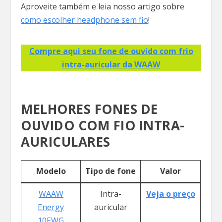
Aproveite também e leia nosso artigo sobre
como escolher headphone sem fio
!
Compre aqui seu fone de ouvido com frio
intra-auricular da WAAW
MELHORES FONES DE
OUVIDO COM FIO INTRA-
AURICULARES
Modelo
Tipo de fone
Valor
WAAW
Intra-
Veja o preço
Energy
auricular
10EWG