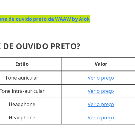
one de ouvido preto da WAAW by Alok
 DE OUVIDO PRETO?
Estilo
Valor
Fone auricular
Ver o preço
Fone intra-auricular
Ver o preço
Headphone
Ver o preço
Headphone
Ver o preço