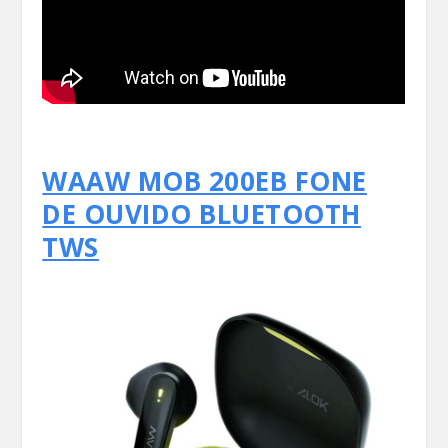
WAAW MOB 200EB FONE
DE OUVIDO BLUETOOTH
TWS