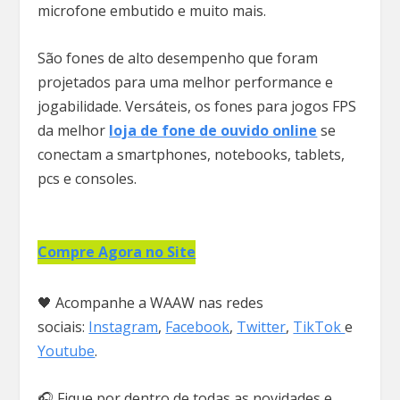
microfone embutido e muito mais.
São fones de alto desempenho que foram
projetados para uma melhor performance e
jogabilidade. Versáteis, os fones para jogos FPS
da melhor
loja de fone de ouvido online
se
conectam a smartphones, notebooks, tablets,
pcs e consoles.
Compre Agora no Site
🖤 Acompanhe a WAAW nas redes
sociais:
Instagram
,
Facebook
,
Twitter
,
TikTok
e
Youtube
.
🎧 Fique por dentro de todas as novidades e