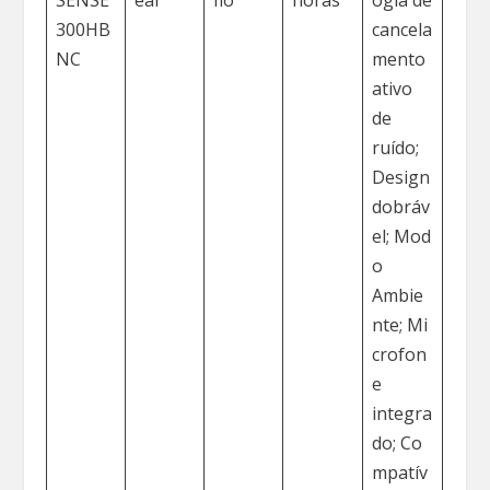
SENSE
ear
fio
horas
ogia de
300HB
cancela
NC
mento
ativo
de
ruído;
Design
dobráv
el; Mod
o
Ambie
nte; Mi
crofon
e
integra
do; Co
mpatív