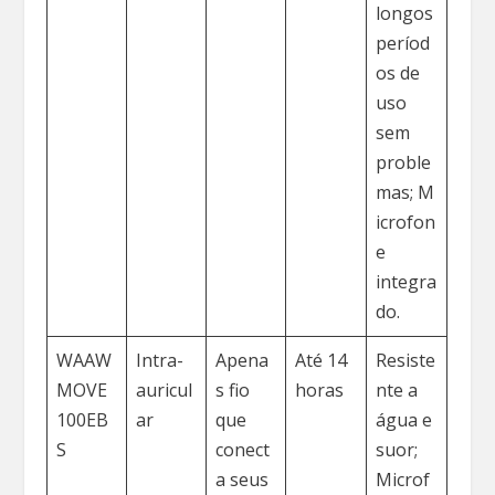
longos
períod
os de
uso
sem
proble
mas; M
icrofon
e
integra
do.
WAAW
Intra-
Apena
Até 14
Resiste
MOVE
auricul
s fio
horas
nte a
100EB
ar
que
água e
S
conect
suor;
a seus
Microf