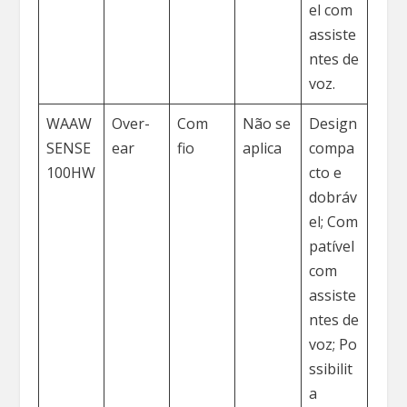
el com
assiste
ntes de
voz.
WAAW
Over-
Com
Não se
Design
SENSE
ear
fio
aplica
compa
100HW
cto e
dobráv
el; Com
patível
com
assiste
ntes de
voz; Po
ssibilit
a