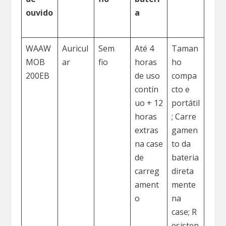
ouvido
a
WAAW
Auricul
Sem
Até 4
Taman
MOB
ar
fio
horas
ho
200EB
de uso
compa
contín
cto e
uo + 12
portátil
horas
; Carre
extras
gamen
na case
to da
de
bateria
carreg
direta
ament
mente
o
na
case; R
esisten