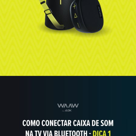
Opening
https://blog.waaw.com.br/como-conectar-caixa-de-som-na-tv/