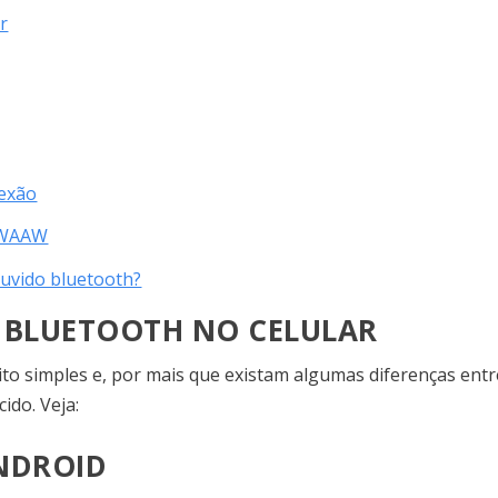
r
nexão
a WAAW
ouvido bluetooth?
 BLUETOOTH NO CELULAR
ito simples e, por mais que existam algumas diferenças entr
cido. Veja:
NDROID