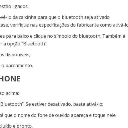
estão ligados;
vê-lo da caixinha para que o bluetooth seja ativado
e, verifique nas especificações do fabricante como ativá-l
ções para baixo e clique no símbolo do bluetooth. Também é
ar a opção “Bluetooth”;
os disponíveis;
ça o pareamento.
PHONE
sso acima;
luetooth”. Se estiver desativado, basta ativá-lo;
até que o nome do fone de ouvido apareça e toque nele;
luído e pronto.