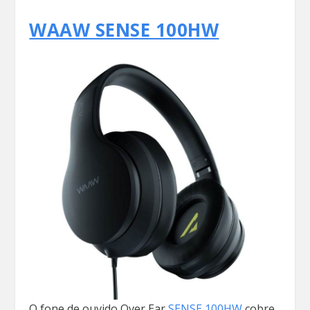
WAAW SENSE 100HW
O fone de ouvido Over Ear
SENSE 100HW
cobre