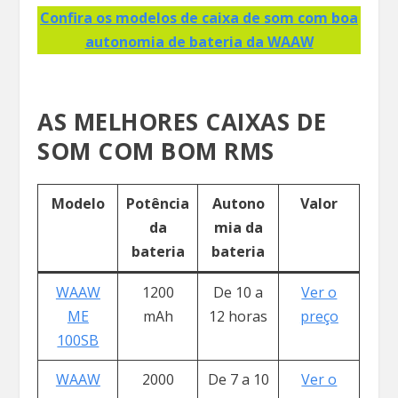
Confira os modelos de caixa de som com boa
autonomia de bateria da WAAW
AS MELHORES CAIXAS DE
SOM COM BOM RMS
Modelo
Potência
Autono
Valor
da
mia da
bateria
bateria
WAAW
1200
De 10 a
Ver o
ME
mAh
12 horas
preço
100SB
WAAW
2000
De 7 a 10
Ver o