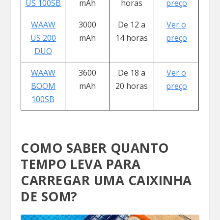
US 100SB
mAh
horas
preço
WAAW
3000
De 12 a
Ver o
US 200
mAh
14 horas
preço
DUO
WAAW
3600
De 18 a
Ver o
BOOM
mAh
20 horas
preço
100SB
COMO SABER QUANTO
TEMPO LEVA PARA
CARREGAR UMA CAIXINHA
DE SOM?