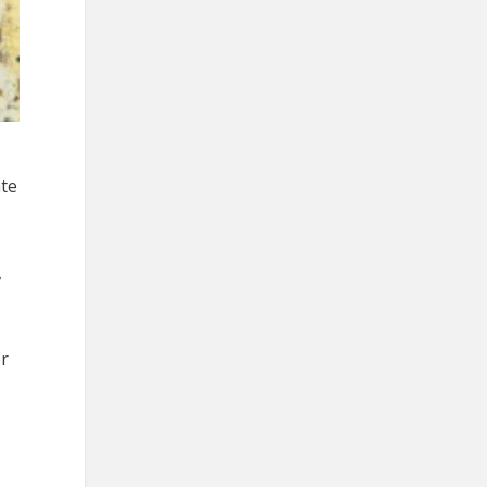
nte
,
er