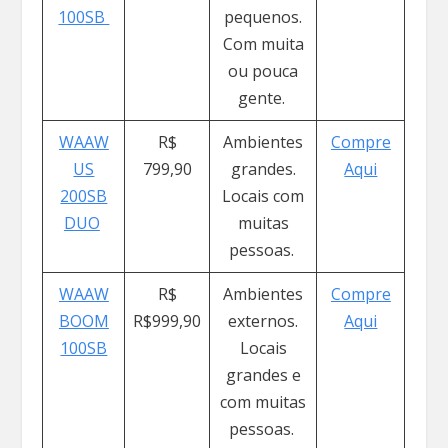
100SB
pequenos.
Com muita
ou pouca
gente.
WAAW
R$
Ambientes
Compre
US
799,90
grandes.
Aqui
200SB
Locais com
DUO
muitas
pessoas.
WAAW
R$
Ambientes
Compre
BOOM
R$999,90
externos.
Aqui
100SB
Locais
grandes e
com muitas
pessoas.